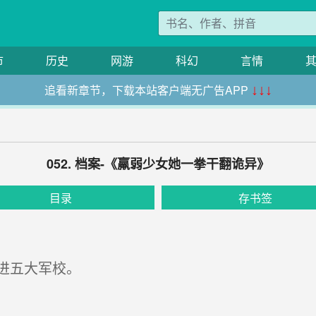
市
历史
网游
科幻
言情
追看新章节，下载本站客户端无广告APP
↓↓↓
052. 档案-《羸弱少女她一拳干翻诡异》
目录
存书签
进五大军校。