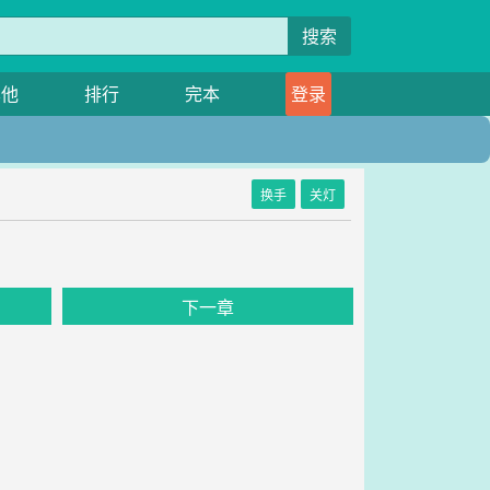
搜索
其他
排行
完本
登录
换手
关灯
下一章