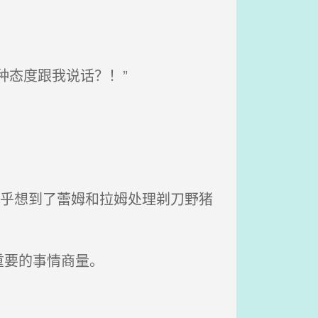
种态度跟我说话？！”
似乎想到了蕾姆和拉姆处理剃刀野猪
重要的事情商量。