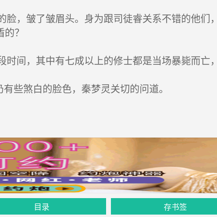
脸，皱了皱眉头。身为跟司徒睿关系不错的他们，
盾的？
时间，其中有七成以上的修士都是当场暴毙而亡
仍有些煞白的脸色，秦梦灵关切的问道。
目录
存书签