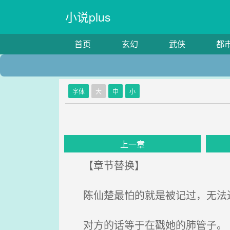
小说plus
首页
玄幻
武侠
都
字体
大
中
小
上一章
【章节替换】
陈仙楚最怕的就是被记过，无法
对方的话等于在戳她的肺管子。