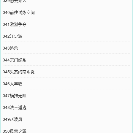
039初云来人
040前往试炼空间
041激烈争夺
042江少游
043追杀
044宗门嫡系
045失态的南明炎
046大丰收
047横推无阻
048法王遁逃
049赵凌风
050风雷之翼