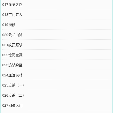
017血脉之迷
018宗门来人
019潜修
020云龙山脉
021疯狂厮杀
022惊闻宝藏
023追杀纷至
024血洒枫林
025反杀（一）
026反杀（二）
027剑瞳入门