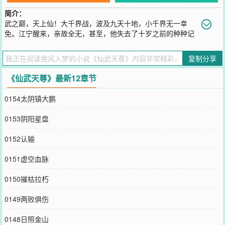
简介：
武之巅，天上仙！大千界战，波及九天十地，小千界无一幸
免。江宁醒来，亲故全无，甚至，他失去了十岁之前的种种记
忆。他是谁？来自哪里？亲人何在？只等他恢复血脉天赋，一步步提
升修为，将一切寻回。
复制分享
您要是觉得《
仙武天尊
》还不错的话请不要忘记向您QQ群和微博微信
里的朋友推荐哦！
《仙武天尊》最新12章节
0154太阴镇大鹏
0153阴阳星盘
0152认输
0151虚空血脉
0150摧枯拉朽
0149两败俱伤
0148日照金山