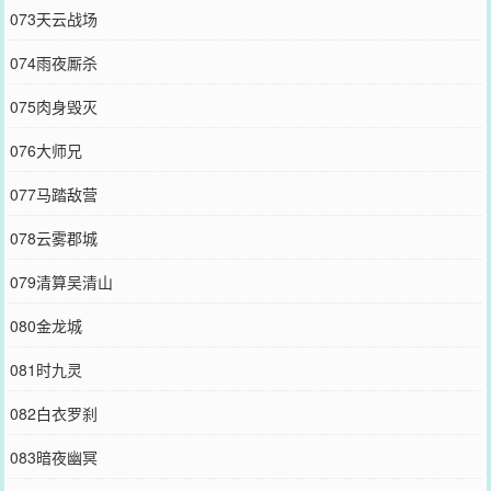
073天云战场
074雨夜厮杀
075肉身毁灭
076大师兄
077马踏敌营
078云雾郡城
079清算吴清山
080金龙城
081时九灵
082白衣罗刹
083暗夜幽冥