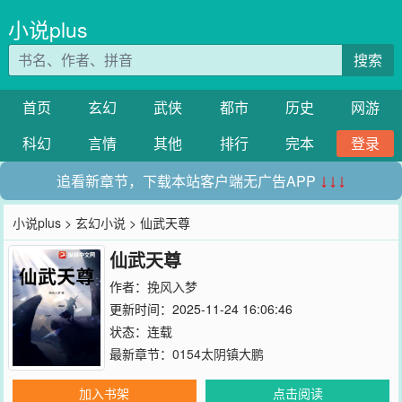
小说plus
搜索
首页
玄幻
武侠
都市
历史
网游
科幻
言情
其他
排行
完本
登录
追看新章节，下载本站客户端无广告APP
↓↓↓
小说plus
>
玄幻小说
> 仙武天尊
仙武天尊
作者：
挽风入梦
更新时间：2025-11-24 16:06:46
状态：连载
最新章节：
0154太阴镇大鹏
加入书架
点击阅读