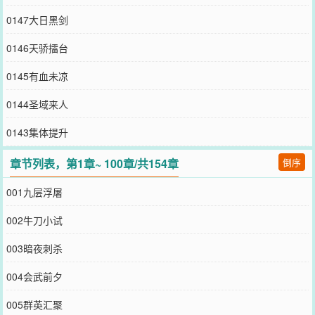
0147大日黑剑
0146天骄擂台
0145有血未凉
0144圣域来人
0143集体提升
章节列表，第1章~ 100章/共154章
倒序
001九层浮屠
002牛刀小试
003暗夜刺杀
004会武前夕
005群英汇聚