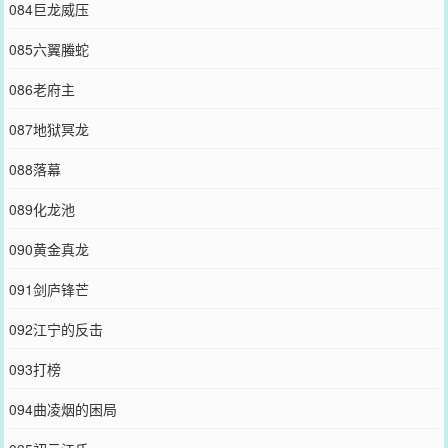
084巨龙威压
085六翼螣蛇
086老府主
087地狱冥龙
088落幕
089化龙池
090黄金真龙
091剑庐锋芒
092江宁的反击
093打榜
094曲凌烟的困局