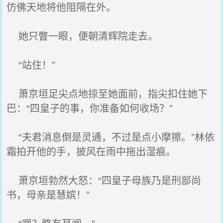
仿佛天地将他阻隔在外。
她只瞥一眼，便朝清辉院走去。
“站住！”
萧京垣足尖点地掠至她面前，指尖扣住她下
巴：“四皇子的事，你准备如何收场？”
“夫君消息倒是灵通，不过是点小摩擦。”林依
霜拍开他的手，披风在雨中拖出湿痕。
萧京垣勃然大怒：“四皇子母族乃是刑部尚
书，母亲是慧嫔！”