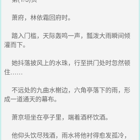
萧府，林依霜回府时。
踏入门槛，天际轰鸣一声，瓢泼大雨瞬间倾
灌而下。
她抖落披风上的水珠，行至拱门处时忽然顿
住……
不远处的九曲水榭边，六角亭落下的雨，形
成一道通天的幕布。
萧京垣坐在亭子里，端着酒杯饮酒。
他仰头饮尽残酒，雨水将他衬得愈发孤冷，