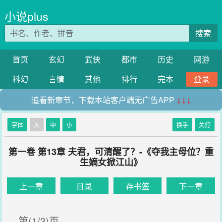
小说plus
搜索
首页
玄幻
武侠
都市
历史
网游
科幻
言情
其他
排行
完本
登录
追看新章节，下载本站客户端无广告APP
↓↓↓
字体
大
中
小
换手
关灯
第一卷 第13章 夫君，可清醒了？-《夺我主母位？重
生嫡女掀江山》
上一章
目录
存书签
下一章
第(1/3)页