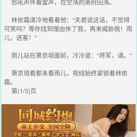
怒吼声伴着雷声，在空荡的萧府回荡。
林依霜清冷地看着他：“夫君说这话，不觉得
可笑吗？等你找到理由休了我，再来威胁我！雨
儿，送客！”
雨儿站在萧京垣面前，冷冷道：“将军，请。”
萧京垣看都未看雨儿，视线始终紧锁着林依
霜。
第(1/3)页