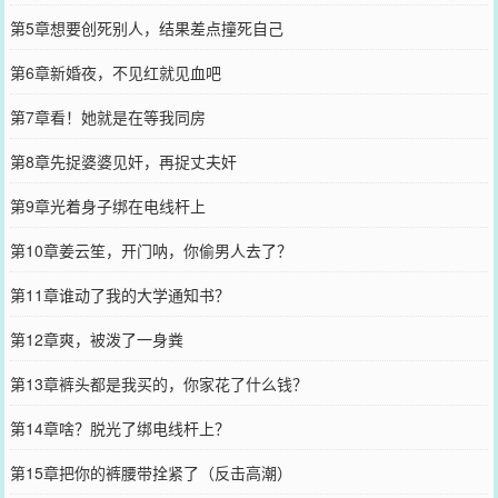
第5章想要创死别人，结果差点撞死自己
第6章新婚夜，不见红就见血吧
第7章看！她就是在等我同房
第8章先捉婆婆见奸，再捉丈夫奸
第9章光着身子绑在电线杆上
第10章姜云笙，开门呐，你偷男人去了？
第11章谁动了我的大学通知书？
第12章爽，被泼了一身粪
第13章裤头都是我买的，你家花了什么钱？
第14章啥？脱光了绑电线杆上？
第15章把你的裤腰带拴紧了（反击高潮）