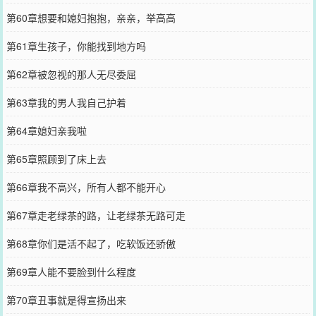
第60章想要和媳妇抱抱，亲亲，举高高
第61章生孩子，你能找到地方吗
第62章被忽视的那人无尽委屈
第63章我的男人我自己护着
第64章媳妇亲我啦
第65章照顾到了床上去
第66章我不高兴，所有人都不能开心
第67章走老绿茶的路，让老绿茶无路可走
第68章你们是活不起了，吃软饭还骄傲
第69章人能不要脸到什么程度
第70章丑事就是得宣扬出来