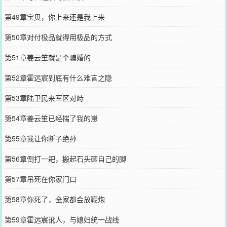
第49章宝贝，你上来还是我上来
第50章对付极品就得用极品的方式
第51章姜云笙就是个骗婚的
第52章霍远宸到底有什么难言之隐
第53章陆卫民来军区对峙
第54章姜云笙已经揣了我的崽
第55章我让你断子绝孙
第56章倒打一耙，搬起石头砸自己的脚
第57章吊死在你家门口
第58章你死了，全家都会放鞭炮
第59章霍远宸讹人，与媳妇统一战线