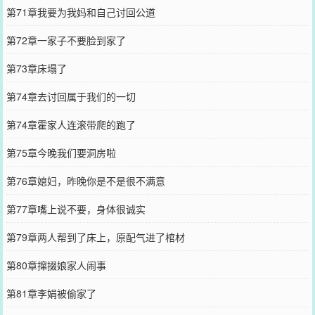
第71章我要为我妈和自己讨回公道
第72章一家子不要脸到家了
第73章床塌了
第74章去讨回属于我们的一切
第74章霍家人连滚带爬的跑了
第75章今晚我们要洞房啦
第76章媳妇，昨晚你是不是很不满意
第77章嘴上说不要，身体很诚实
第79章两人帮到了床上，原配气进了棺材
第80章撺掇娘家人闹事
第81章李娟被偷家了