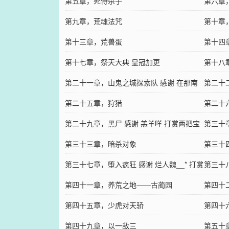
第五章，死侍杀手
第六章
第九章，荒魂法咒
第十章
第十三章，荒兽蛋
第十四
第十七章，祭天大典 皇冠加更
第十八
第二十一章，山鬼之城探索队 感谢 在那南
第二十
山坡上的追书 打赏皇冠
第二十五章，狩猎
第二十
第二十九章，黑尸 感谢 羔羊咩 打赏两把宝
第三十
剑
第三十三章，暗杀对象
第三十
第三十七章，堕入疯狂 感谢 烂人魏__* 打赏
第三十
玉佩
第四十一章，养荒之地——古蔺园
第四十
第四十五章，少虎对天骄
第四十
第四十九章，以一敌三
第五十