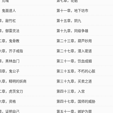
，荒魂
记》打赏的玉佩
第七章，花魁
，鬼面道人
第十一章，地下坊市
章，敲竹杠
第十五章，阴九
章，御雷灵法
第十九章，同级争雄
二章，鬼骨教
第二十三章，葫芦妙用
六章，芥子戒指
第二十七章，潜入密道
章，黑林血门
第三十一章，饮血成姻
四章，鬼公子
第三十五章，不朽的心脏
八章，精明的妖商
第三十九章，买卖之道
二章，虎茨宝刀
第四十三章，入宫
六章，资格
第四十七章，国师的威胁
章，证明自己
第五十一章，嫉妒为罪