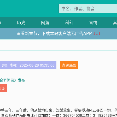
市
历史
网游
科幻
言情
追看新章节，下载本站客户端无广告APP
↓↓↓
更新时间：2025-08-28 05:35:06
直达底部
合奇闻录》发布
阅读
整整三年。三年后，他从禁地归来，涅槃重生，誓要搅动风云夺回一切。
作品的书迷可以加群：一群：366704536二群：311925486三群：8