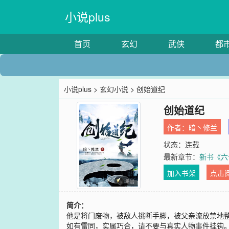
小说plus
首页
玄幻
武侠
都
小说plus
>
玄幻小说
> 创始道纪
创始道纪
作者：
暗丶修兰
状态：连载
最新章节：
新书《六
加入书架
点击
简介：
他是将门废物，被敌人挑断手脚，被父亲流放禁地
如有雷同，实属巧合，请不要与真实人物事件挂钩。喜欢系列