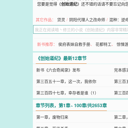
您要是觉得《
创始道纪
》还不错的话请不要忘记向
其它作品：
贷灵
/
阴阳代理人之改命师
/
混种：逆
新书推荐：
侯府表妹自救手册
、
花都特工
、
惊悚
《创始道纪》最新12章节
新书《六合奇闻录》发布
完本感
第三百五十一章，这一次，我依你
第三百
第三百四十七章，幸存者是谁（1）
第三百
章节列表，第1章~ 100章/共2653章
第一章，废物归来
第二章