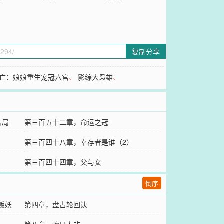
复制分享
亡：娘娘重生宠冠六宫
、
影综大枭雄
、
结局
第三百五十二章，命运之冠
第三百四十八章，幸存者是谁（2）
第三百四十四章，父与女
倒序
《贩妖
第四章，盘古轮回诀