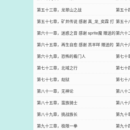
第五十三章，龙翠山之战
第五十
第五十七章，矿井传说 感谢 真_龙_奕霖 打
第五十
赏玉佩
第六十一章，迷惑之音 感谢 sprite魔 赠送的
第六十
两个玉佩
第六十五章，再生自愈 感谢 羔羊咩 赠送的
第六十
玉佩
第六十九章，恐怖的看门人
第七十
第七十三章，北域之行
第七十
第七十七章，劫狱
第七十
第八十一章，无神论
第八十
第八十五章，蛮族骑士
第八十
第八十九章，挑战族长
第九十
第九十三章，极限一拳
肉 赠
第九十