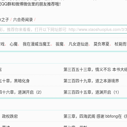
您QQ群和微博微信里的朋友推荐哦！
命之子
/
六合奇闻录
/
游戏
、
心魔
、
我在漫威当魔王
、
拔魔
、
凡女逐仙途
、
莫负寒夏
、
杖毙而
言
第三百五十三章，情义不忘 本书大
五十章，黑暗化身
第三百四十九章，道之本源境界
四十六章，道渊开启（2）
第三百四十五章，道渊开启（1）
，政权跌宕
第三章，四海武阁 感谢 bbfong在