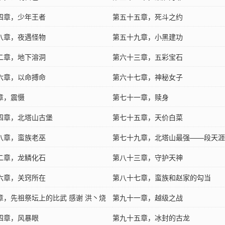
四章，少年王者
第五十五章，死斗之约
八章，夜遇怪物
第五十九章，小黑建功
二章，地下溶洞
第六十三章，五彩宝石
六章，以命搏命
第六十七章，神秘女子
章，震慑
第七十一章，赎身
四章，北塔山古堡
第七十五章，天价白菜
八章，蛮族老巫
第七十九章，北塔山最强——段天涯
二章，龙鳞化石
第八十三章，守护天神
六章，关窍所在
第八十七章，蛮族和赵家的勾当
章，先祖祭坛上的比武 感谢 洪丶烧
第九十一章，越级之战
送的玉佩
四章，风暴眼
第九十五章，冰封的古龙