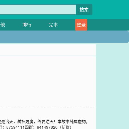
搜索
其他
排行
完本
登录
他是洛天，弑神屠魔，终要逆天！本故事纯属虚构，
7594111四群：641497820（新群）