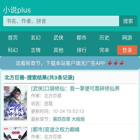
小说plus
搜索
首页
玄幻
武侠
都市
历史
网游
科幻
言情
其他
排行
完本
登录
↓↓↓
追看新章节，下载本站客户端无广告APP
北方巨兽-搜索结果(共3条记录)
[武侠]口袋修仙：我一掌便可轰碎修仙界
作者：
北方巨兽
状态：连载
更新时间：10-24 15:52:13
最新章节：
第四百章 大结局
[都市]官途之权力巅峰
作者：
北方巨兽